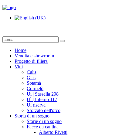
Home
Vendita e showroom
Progetto di filiera
Vini
Calis
Gias
Sotamà
Cormelò
Uì | Sassella 298
Uì | Inferno 117
Uì riserva
Sforzato dell'orco
Storia di un sogno
Storie di un sogno
Facce da cantina
Alberto Rivetti