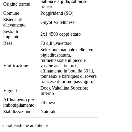
Sabbia e argilla, sabbioso
Origine terreni
franco
Comune
Poggiridenti (SO)
Sistema di
Guyot Valtellinese
allevamento
Sesto di
2x1 4500 ceppi ettaro
impianto
Resa
70 q.li uva/ettaro
Selezione manuale delle uve,
pigiadiraspatura,
fermentazione in piccole
Vinificazione
vasche acciaio inox,
affinamento in botti da 30 hl,
tonneaux e barriques di rovere
francese di primo passaggio.
Docg Valtellina Superiore
Vigneti
Inferno
Affinamento pre
24 mesi
imbottigliamento
Stabilizzazione
Naturale
Caratteristiche analitiche